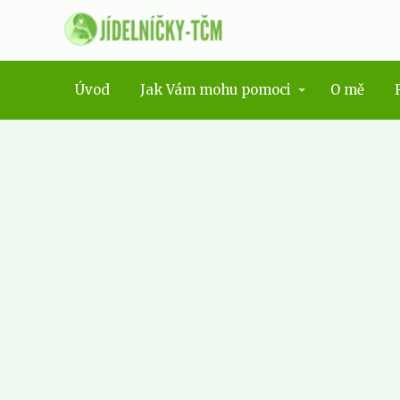
Úvod
Jak Vám mohu pomoci
O mě