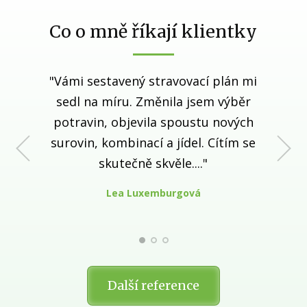
Co o mně říkají klientky
"Vámi sestavený stravovací plán mi
"K tradiční čínské medicíně,
programu paní Denisy Hirkové, mě
sedl na míru. Změnila jsem výběr
dovedly zdravotní potíže (chronický
potravin, objevila spoustu nových
ekzém). Zpočátku jsem potíže řešila
surovin, kombinací a jídel. Cítím se
standardní medicínskou cestou, což
skutečně skvěle...."
ale nepřineslo kýžený efekt..."
Lea Luxemburgová
Mirka Duráková
Irena Faltejsková
Další reference