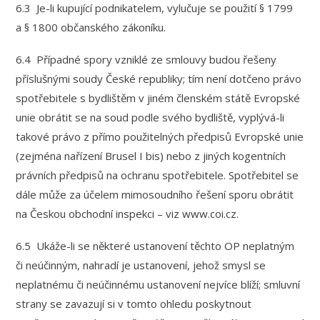
6.3 Je-li kupující podnikatelem, vylučuje se použití § 1799
a § 1800 občanského zákoníku.
6.4 Případné spory vzniklé ze smlouvy budou řešeny
příslušnými soudy České republiky; tím není dotčeno právo
spotřebitele s bydlištěm v jiném členském státě Evropské
unie obrátit se na soud podle svého bydliště, vyplývá-li
takové právo z přímo použitelných předpisů Evropské unie
(zejména nařízení Brusel I bis) nebo z jiných kogentních
právních předpisů na ochranu spotřebitele. Spotřebitel se
dále může za účelem mimosoudního řešení sporu obrátit
na Českou obchodní inspekci – viz www.coi.cz.
6.5 Ukáže-li se některé ustanovení těchto OP neplatným
či neúčinným, nahradí je ustanovení, jehož smysl se
neplatnému či neúčinnému ustanovení nejvíce blíží; smluvní
strany se zavazují si v tomto ohledu poskytnout