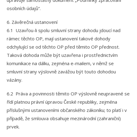
upravuje samostatný dokument „Podmínky zpracování
osobních údajů“.
6. Závěrečná ustanovení
6.1 Uzavřou-li spolu smluvní strany dohodu jdoucí nad
rámec těchto OP, mají ustanovení takové dohody
odchylující se od těchto OP před těmito OP přednost.
Taková dohoda může být uzavřena i prostřednictvím
komunikace na dálku, zejména e-mailem, v němž se
smluvní strany výslovně zavážou být touto dohodou
vázány.
6.2 Práva a povinnosti těmito OP výslovně neupravené se
řídí platnou právní úpravou České republiky, zejména
příslušnými ustanoveními občanského zákoníku; to platí i v
případě, že smlouva obsahuje mezinárodní (zahraniční)
prvek.