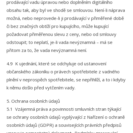
prodávající vadu úpravou nebo doplněním digitálního
obsahu tak, aby byl ve shodě se smlouvou. Není-li náprava
možná, nebo neprovede-li ji prodávající v přiměřené době
či bez značných obtíží pro kupujícího, může kupující
požadovat přiměřenou slevu z ceny, nebo od smlouvy
odstoupit; to neplatí, je-li vada nevýznamná – má se
přitom za to, že vada nevýznamná není.
4.9 K ujednání, které se odchyluje od ustanovení
občanského zákoníku o právech spotřebitele z vadného
plnění v neprospěch spotřebitele, se nepřihlíží, a to i kdyby
k němu došlo před vytčením vady.
5. Ochrana osobních údajů
5.1 Vzájemná práva a povinnosti smluvních stran týkající
se ochrany osobních údajů vyplývající z Nařízení o ochraně
osobních údajů (GDPR) a souvisejících právních předpisů