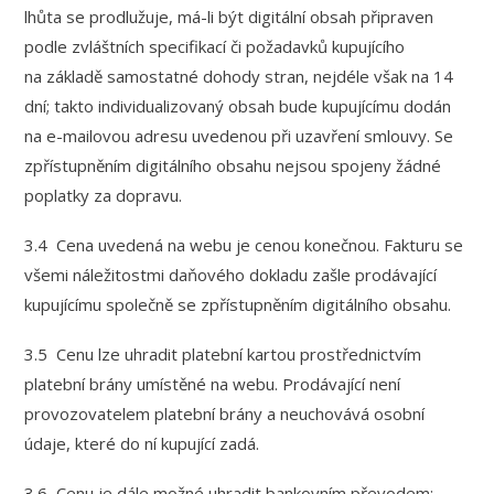
lhůta se prodlužuje, má-li být digitální obsah připraven
podle zvláštních specifikací či požadavků kupujícího
na základě samostatné dohody stran, nejdéle však na 14
dní; takto individualizovaný obsah bude kupujícímu dodán
na e-mailovou adresu uvedenou při uzavření smlouvy. Se
zpřístupněním digitálního obsahu nejsou spojeny žádné
poplatky za dopravu.
3.4 Cena uvedená na webu je cenou konečnou. Fakturu se
všemi náležitostmi daňového dokladu zašle prodávající
kupujícímu společně se zpřístupněním digitálního obsahu.
3.5 Cenu lze uhradit platební kartou prostřednictvím
platební brány umístěné na webu. Prodávající není
provozovatelem platební brány a neuchovává osobní
údaje, které do ní kupující zadá.
3.6 Cenu je dále možné uhradit bankovním převodem;