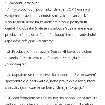
1. Základní ustanovení
1.1 Tyto obchodní podmínky (dále jen „OP“) upravují
vzájemná práva a povinnosti smluvních stran vzniklé
v souvislosti nebo na základě smlouvy o poskytnutí
digitálního obsahu (dále jen „smlouva“) uzavírané mezi
prodávajícím na straně jedné a kupujícím na straně druhé
(společně též „smluvní strany“).
1.2 Prodávajícím se rozumí Denisa Hirková, se sídlem
Rulandská, Kolín, 280 02, IČO: 05225591 (dále jen
„prodávající“).
1.3 Kupujícím se rozumí fyzická osoba, ať již v postavení
spotřebitele či podnikatele, nebo právnická osoba, která
s prodávajícím uzavře smlouvu (dále jen „kupující“).
1.4 Spotřebitelem se rozumí fyzická osoba, která uzavírá
smlouvu s prodávajícím mimo rámec své podnikatelské