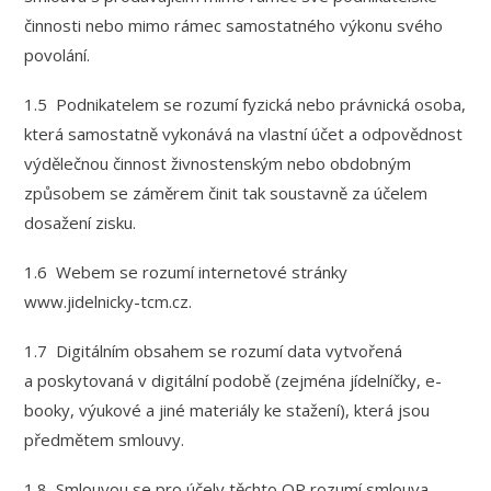
činnosti nebo mimo rámec samostatného výkonu svého
povolání.
1.5 Podnikatelem se rozumí fyzická nebo právnická osoba,
která samostatně vykonává na vlastní účet a odpovědnost
výdělečnou činnost živnostenským nebo obdobným
způsobem se záměrem činit tak soustavně za účelem
dosažení zisku.
1.6 Webem se rozumí internetové stránky
www.jidelnicky-tcm.cz.
1.7 Digitálním obsahem se rozumí data vytvořená
a poskytovaná v digitální podobě (zejména jídelníčky, e-
booky, výukové a jiné materiály ke stažení), která jsou
předmětem smlouvy.
1.8 Smlouvou se pro účely těchto OP rozumí smlouva