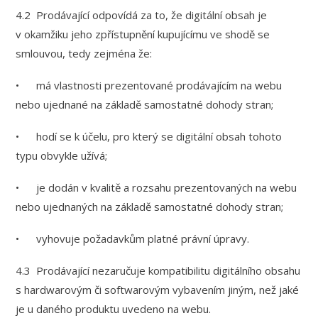
4.2 Prodávající odpovídá za to, že digitální obsah je
v okamžiku jeho zpřístupnění kupujícímu ve shodě se
smlouvou, tedy zejména že:
• má vlastnosti prezentované prodávajícím na webu
nebo ujednané na základě samostatné dohody stran;
• hodí se k účelu, pro který se digitální obsah tohoto
typu obvykle užívá;
• je dodán v kvalitě a rozsahu prezentovaných na webu
nebo ujednaných na základě samostatné dohody stran;
• vyhovuje požadavkům platné právní úpravy.
4.3 Prodávající nezaručuje kompatibilitu digitálního obsahu
s hardwarovým či softwarovým vybavením jiným, než jaké
je u daného produktu uvedeno na webu.