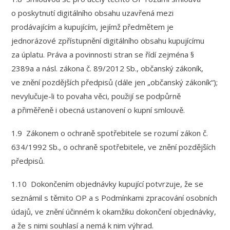
o poskytnutí digitálního obsahu uzavřená mezi
prodávajícím a kupujícím, jejímž předmětem je
jednorázové zpřístupnění digitálního obsahu kupujícímu
za úplatu. Práva a povinnosti stran se řídí zejména §
2389a a násl. zákona č. 89/2012 Sb., občanský zákoník,
ve znění pozdějších předpisů (dále jen „občanský zákoník“);
nevylučuje-li to povaha věci, použijí se podpůrně
a přiměřeně i obecná ustanovení o kupní smlouvě.
1.9 Zákonem o ochraně spotřebitele se rozumí zákon č.
634/1992 Sb., o ochraně spotřebitele, ve znění pozdějších
předpisů.
1.10 Dokončením objednávky kupující potvrzuje, že se
seznámil s těmito OP a s Podmínkami zpracování osobních
údajů, ve znění účinném k okamžiku dokončení objednávky,
a že s nimi souhlasí a nemá k nim výhrad.