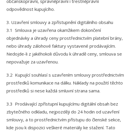
občanskoprávní, správněprávní i trestněprávní
odpovědnost kupujícího.
3. Uzavření smlouvy a zpřístupnění digitálního obsahu
3.1 Smlouva je uzavřena okamžikem dokončení
objednávky a úhrady ceny prostřednictvím platební brány,
nebo úhrady zálohové faktury vystavené prodávajícím.
Nedojde-li z jakéhokoli důvodu k úhradě ceny, smlouva se
nepovažuje za uzavřenou.
3.2 Kupující souhlasí s uzavřením smlouvy prostřednictvím
prostředků komunikace na dálku. Náklady na použití těchto
prostředků si nese každá smluvní strana sama.
3.3 Prodávající zpřístupní kupujícímu digitální obsah bez
zbytečného odkladu, nejpozději do 24 hodin od uzavření
smlouvy, a to prostřednictvím přístupu do členské sekce,
kde jsou k dispozici veškeré materiály ke stažení. Tato