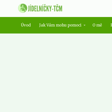
Úvod
Jak Vám mohu pomoci
O mě