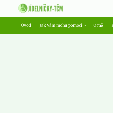
Úvod
Jak Vám mohu pomoci
O mě