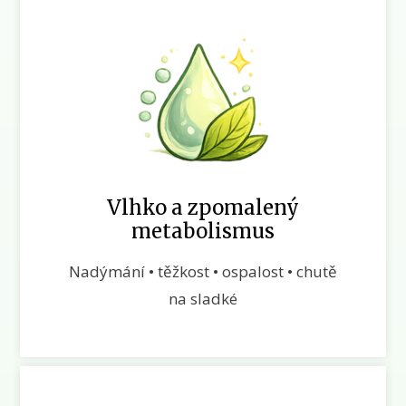
Vlhko a zpomalený
metabolismus
Nadýmání • těžkost • ospalost • chutě
na sladké