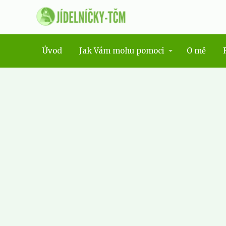
Úvod
Jak Vám mohu pomoci
O mě