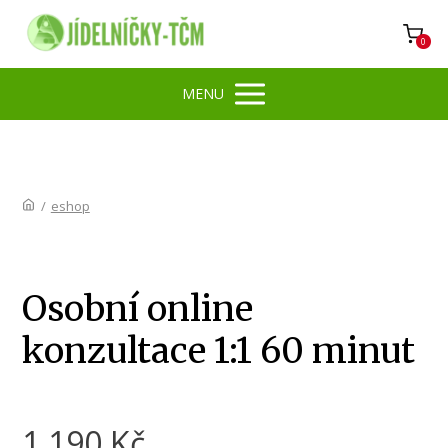
0
MENU
/
eshop
Osobní online
konzultace 1:1 60 minut
1 190
Kč