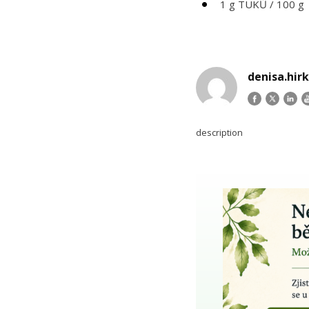
1 g TUKŮ / 100 g
denisa.hir
description