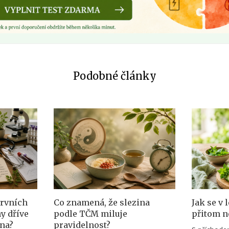
Podobné články
prvních
Co znamená, že slezina
Jak se v 
y dříve
podle TČM miluje
přitom n
na?
pravidelnost?