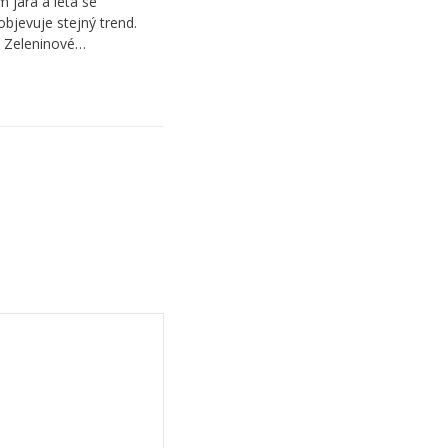
 jara a léta se
objevuje stejný trend.
 Zeleninové…