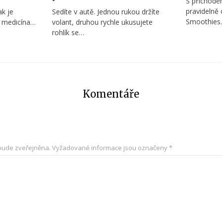
S příchodem
pravidelně 
ak je
Sedíte v autě. Jednou rukou držíte
Smoothies.
á medicína…
volant, druhou rychle ukusujete
rohlík se…
Komentáře
bude zveřejněna.
Vyžadované informace jsou označeny
*