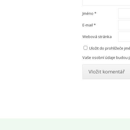
Jméno
*
E-mail
*
Webová stránka
Uložit do prohlížeče j
Vaše osobní údaje budou p