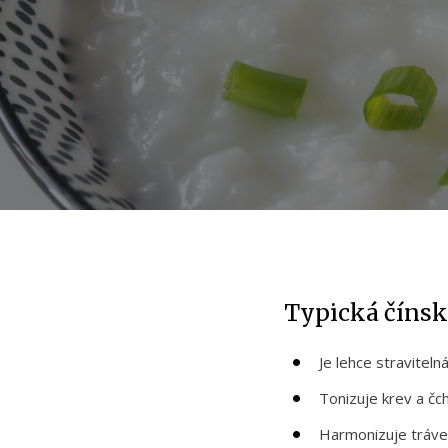
Typická čínsk
Je lehce stravitel
Tonizuje krev a čch
Harmonizuje tráve