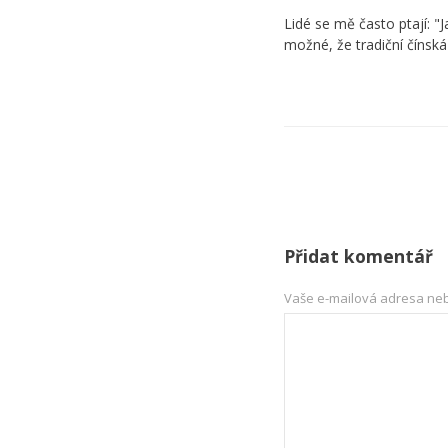
Lidé se mě často ptají: "J
možné, že tradiční čínsk
Přidat komentář
Vaše e-mailová adresa ne