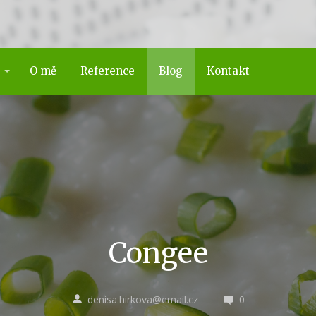
O mě
Reference
Blog
Kontakt
Congee
denisa.hirkova@email.cz
0