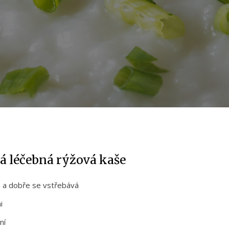
á léčebná rýžová kaše
ná a dobře se vstřebává
i
ní