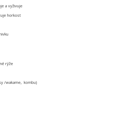
je a vyživuje
zuje horkost
nivku
nné rýže
sy /wakame, kombu)