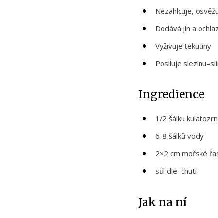
Nezahlcuje, osvěžu
Dodává jin a ochla
Vyživuje tekutiny
Posiluje slezinu–sli
Ingredience
1/2 šálku kulatozr
6-8 šálků vody
2×2 cm mořské řa
sůl dle chuti
Jak na ní