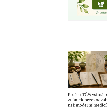
Proč si TČM všímá 
známek nerovnováh
než moderní medicí