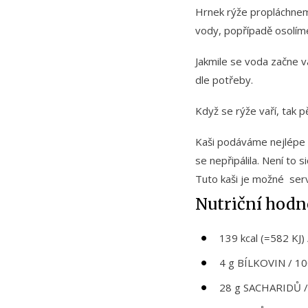
Hrnek rýže propláchne
vody, popřípadě osolím
Jakmile se voda začne v
dle potřeby.
Když se rýže vaří, tak p
Kaši podáváme nejlépe če
se nepřipálila. Není to si
Tuto kaši je možné serv
Nutriční hodno
139 kcal (=582 KJ)
4 g BÍLKOVIN / 10
28 g SACHARIDŮ /