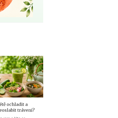
létě ochladit a
eoslabit trávení?