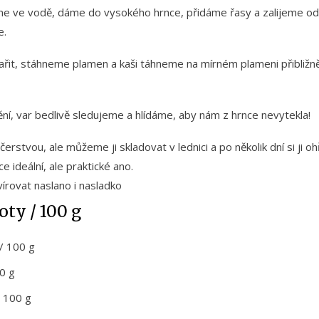
me ve vodě, dáme do vysokého hrnce, přidáme řasy a zalijeme
e.
ařit, stáhneme plamen a kaši táhneme na mírném plameni přibližně
ění, var bedlivě sledujeme a hlídáme, aby nám z hrnce nevytekla!
rstvou, ale můžeme ji skladovat v lednici a po několik dní si ji o
ce ideální, ale praktické ano.
írovat naslano i nasladko
ty / 100 g
 / 100 g
0 g
 100 g