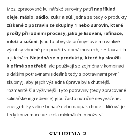
Mezi zpracované kulinářské suroviny patří
například
oleje, máslo, sádlo, cukr a sůl
. Jedná se tedy o produkty
získané z potravin ze skupiny 1 nebo surovin, které
prošly přírodními procesy, jako je lisování, rafinace,
mletí a sušení.
Jsou to obvykle průmyslové a trvanlivé
výrobky vhodné pro použití v domácnostech, restauracích
a jídelnách.
Nejedná se o produkty, které by sloužili
k přímé spotřebě
, ale používají se zejména v kombinaci
s dalšími potravinami (ideálně tedy s potravinami první
skupiny), aby jejich výsledná úprava byla chutnější,
rozmanitější a výživnější. Tyto potraviny (tedy zpracované
kulinářské ingredience) jsou často nutričně nevyvážené,
energeticky velice bohaté nebo naopak chudé – klíčová je
tedy konzumace ve zcela minimálním množství.
SKUPINA 3