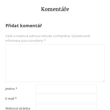
Komentáře
Přidat komentář
Vaše e-mailová adresa nebude zveřejněna.
Vyžadované
informace jsou označeny
*
Jméno
*
E-mail
*
Webová stránka