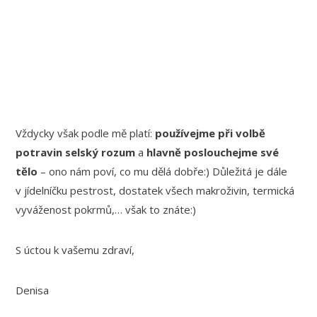
Vždycky však podle mě platí:
používejme při volbě
potravin selský rozum
a
hlavně poslouchejme své
tělo
– ono nám poví, co mu dělá dobře:) Důležitá je dále
v jídelníčku pestrost, dostatek všech makroživin, termická
vyváženost pokrmů,… však to znáte:)
S úctou k vašemu zdraví,
Denisa