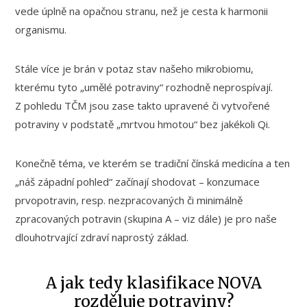
vede úplně na opačnou stranu, než je cesta k harmonii
organismu.
Stále více je brán v potaz stav našeho mikrobiomu,
kterému tyto „umělé potraviny“ rozhodně neprospívají.
Z pohledu TČM jsou zase takto upravené či vytvořené
potraviny v podstatě „mrtvou hmotou“ bez jakékoli Qi.
Konečně téma, ve kterém se tradiční čínská medicína a ten
„náš západní pohled“ začínají shodovat – konzumace
prvopotravin, resp. nezpracovaných či minimálně
zpracovaných potravin (skupina A – viz dále) je pro naše
dlouhotrvající zdraví naprostý základ.
A jak tedy klasifikace NOVA
rozděluje potraviny?