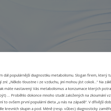
ím dál populárnější diagnostiku metabolismu. Slogan firem, který t
jí zní: „Někdo tloustne i ze vzduchu, jiní mohou jíst cokoli…“ Na zá
 jak máte nastavený Vás metabolismus a konzumace kterých potra
 být) … Proběhlo dokonce mnoho studií založených na zkoumání v
í to ovšem první populární dieta „u nás na západě“. V dřívější dob
dle krevních skupin a pod. Méně (resp. vůbec) diagnosticky zaměř