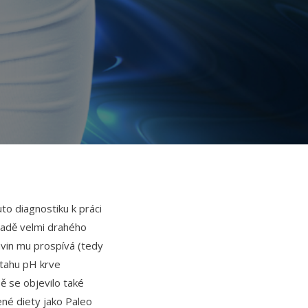
uto diagnostiku k práci
kladě velmi drahého
vin mu prospívá (tedy
ztahu pH krve
ě se objevilo také
ené diety jako Paleo