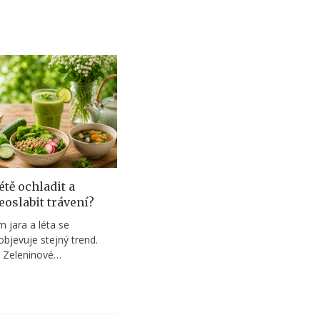
létě ochladit a
eoslabit trávení?
 jara a léta se
objevuje stejný trend.
 Zeleninové…