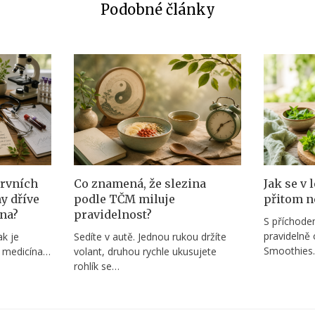
Podobné články
prvních
Co znamená, že slezina
Jak se v 
y dříve
podle TČM miluje
přitom n
na?
pravidelnost?
S příchodem
pravidelně 
ak je
Sedíte v autě. Jednou rukou držíte
Smoothies.
á medicína…
volant, druhou rychle ukusujete
rohlík se…