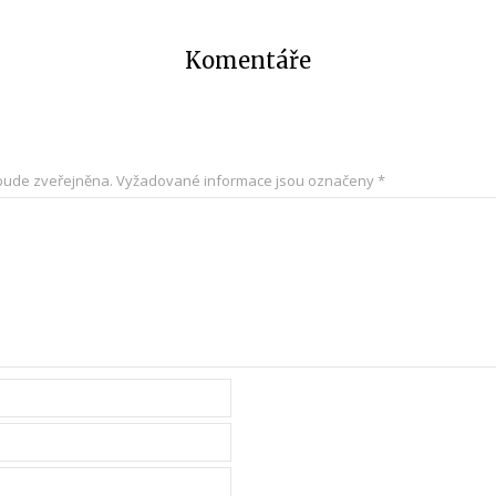
Komentáře
bude zveřejněna.
Vyžadované informace jsou označeny
*