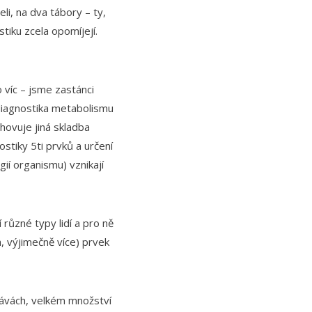
li, na dva tábory – ty,
stiku zcela opomíjejí.
 víc – jsme zastánci
 diagnostika metabolismu
yhovuje jiná skladba
ostiky 5ti prvků a určení
ií organismu) vznikají
různé typy lidí a pro ně
, výjimečně více) prvek
ťávách, velkém množství