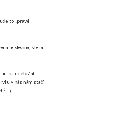
bude to „pravé
mi je slezina, která
e ani na odebrání
prvku v nás nám stačí
ětě…:)