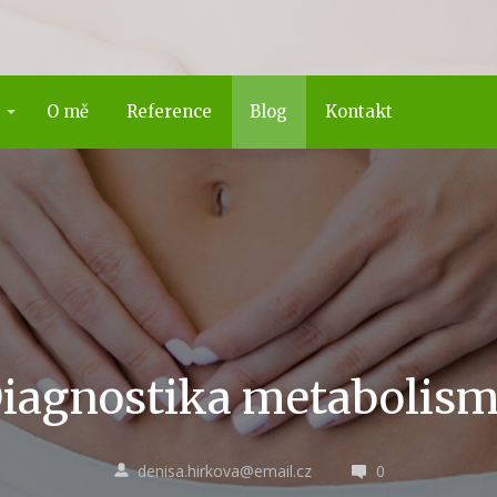
O mě
Reference
Blog
Kontakt
iagnostika metabolis
denisa.hirkova@email.cz
0