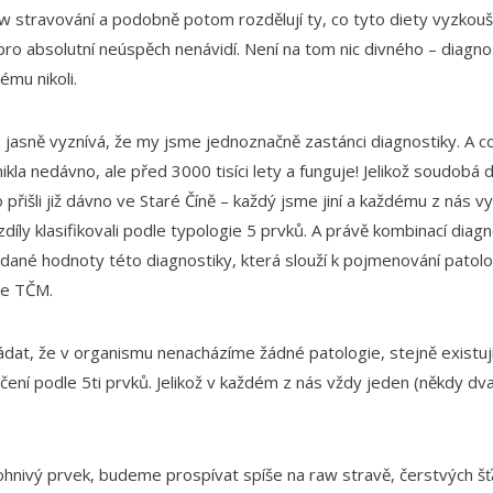
aw stravování a podobně potom rozdělují ty, co tyto diety vyzkouše
e pro absolutní neúspěch nenávidí. Není na tom nic divného – diagno
ému nikoli.
jasně vyznívá, že my jsme jednoznačně zastánci diagnostiky. A co
ikla nedávno, ale před 3000 tisíci lety a funguje! Jelikož soudobá
o přišli již dávno ve Staré Číně – každý jsme jiní a každému z nás v
ozdíly klasifikovali podle typologie 5 prvků. A právě kombinací diagn
dané hodnoty této diagnostiky, která slouží k pojmenování patolog
le TČM.
t, že v organismu nenacházíme žádné patologie, stejně existují 
čení podle 5ti prvků. Jelikož v každém z nás vždy jeden (někdy dva
ohnivý prvek, budeme prospívat spíše na raw stravě, čerstvých š