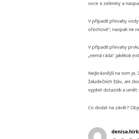
ovce a zeleniny a naopak
V případě převahy vody
ořechové“, naopak ne n
V případě převahy prvku
„nemá ráda“ jakékoli ex
Nejkrásnější na tom je, 
žaludečních šťáv, ani z
vyplnit dotazník a umět
Co dodat na závěr? Obj
denisa.hir