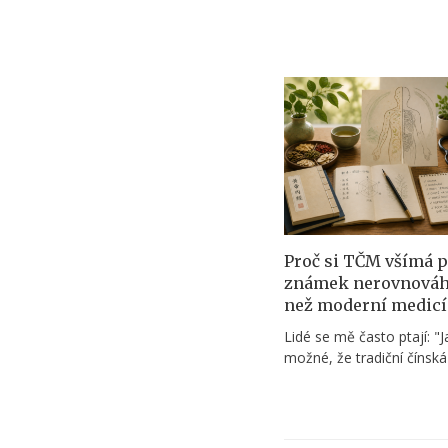
Proč si TČM všímá 
známek nerovnováh
než moderní medicí
Lidé se mě často ptají: "J
možné, že tradiční čínsk