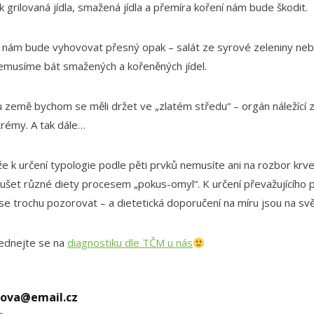
 grilovaná jídla, smažená jídla a přemíra koření nám bude škodit.
 nám bude vyhovovat přesný opak – salát ze syrové zeleniny ne
emusíme bát smažených a kořeněných jídel.
 země bychom se měli držet ve „zlatém středu“ – orgán náležící ze
trémy. A tak dále…
že k určení typologie podle pěti prvků nemusíte ani na rozbor krv
koušet různé diety procesem „pokus-omyl“. K určení převažujícího 
 se trochu pozorovat – a dietetická doporučení na míru jsou na sv
ednejte se na
diagnostiku dle TČM u nás
kova@email.cz