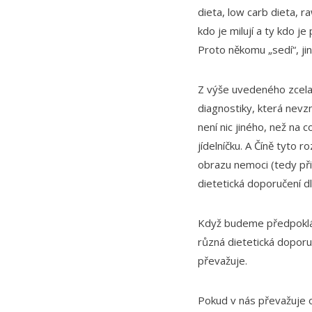
dieta, low carb dieta, r
kdo je milují a ty kdo j
Proto někomu „sedí“, jin
Z výše uvedeného zcela 
diagnostiky, která nevzn
není nic jiného, než na c
jídelníčku. A Číně tyto r
obrazu nemoci (tedy při
dietetická doporučení d
Když budeme předpokláda
různá dietetická doporu
převažuje.
Pokud v nás převažuje 