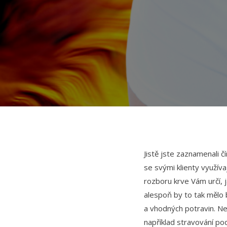
Jistě jste zaznamenali č
se svými klienty využíva
rozboru krve Vám určí,
alespoň by to tak mělo
a vhodných potravin. Nen
například stravování po